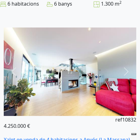
2
6 habitacions
6 banys
1.300 m
ref10832
4.250.000 €
Xalet en venda de 4 habitacions a Anyós (La Massana)