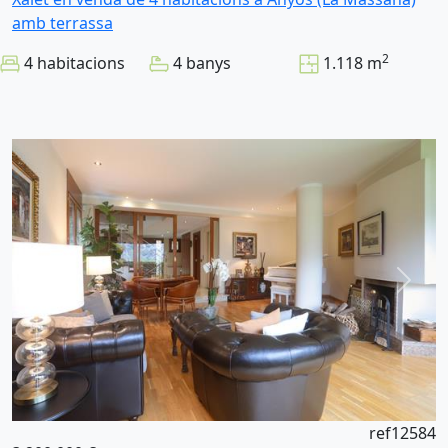
amb terrassa
2
4 habitacions
4 banys
1.118 m
ref12584