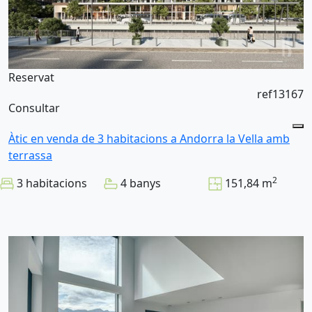
Reservat
ref13167
Consultar
Àtic en venda de 3 habitacions a Andorra la Vella amb
terrassa
2
3 habitacions
4 banys
151,84 m