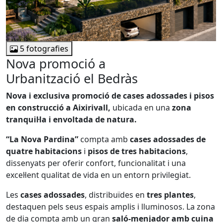
5 fotografies
Nova promoció a
Urbanització el Bedràs
Nova i exclusiva promoció de cases adossades i pisos
en construcció a Aixirivall,
ubicada en una
zona
tranquil·la i
envoltada de natura.
“La Nova Pardina”
compta amb
cases adossades de
quatre habitacions
i
pisos de tres habitacions
,
dissenyats per oferir confort, funcionalitat i una
excel·lent qualitat de vida en un entorn privilegiat.
Les
cases adossades
, distribuïdes en
tres plantes
,
destaquen pels seus espais amplis i lluminosos. La zona
de dia compta amb un gran
saló-menjador amb cuina