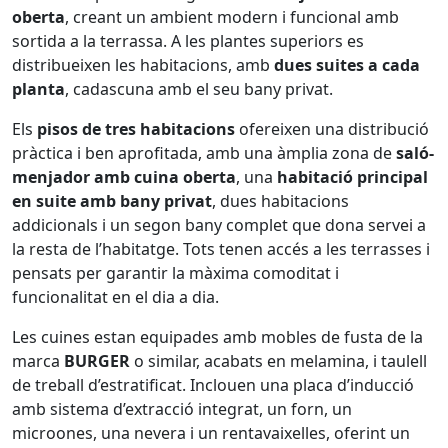
oberta
, creant un ambient modern i funcional amb
sortida a la terrassa. A les plantes superiors es
distribueixen les habitacions, amb
dues suites a cada
planta
, cadascuna amb el seu bany privat.
Els
pisos de tres habitacions
ofereixen una distribució
pràctica i ben aprofitada, amb una àmplia zona de
saló-
menjador amb cuina oberta
, una
habitació principal
en suite amb bany privat
, dues habitacions
addicionals i un segon bany complet que dona servei a
la resta de l’habitatge. Tots tenen accés a les terrasses i
pensats per garantir la màxima comoditat i
funcionalitat en el dia a dia.
Les cuines estan equipades amb mobles de fusta de la
marca
BURGER
o similar, acabats en melamina, i taulell
de treball d’estratificat. Inclouen una placa d’inducció
amb sistema d’extracció integrat, un forn, un
microones, una nevera i un rentavaixelles, oferint un