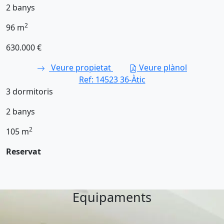
2
banys
2
96
m
630.000 €
Veure propietat
Veure plànol
Ref: 14523
36-Àtic
3
dormitoris
2
banys
2
105
m
Reservat
Equipaments