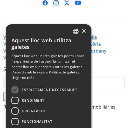
×
Viure a Canillo
Viure a Andorra la Vella
Aquest lloc web utilitza
SPANISH
Viure a Encamp
Viure a Sant Julià de Lòria
galetes
Viure a Ordino
Viure a Escaldes-Engordany
CATALAN
Aquest lloc web utilitza galetes per millorar
Viure a La Massana
l'experiència de l'usuari. En utilitzar el
FRENCH
nostre lloc web, accepteu totes les galetes
Subscriu-te a la nostra newsletter:
ENGLISH
d’acord amb la nostra Política de galetes.
Llegir-ne més
ESTRICTAMENT NECESSÀRIES
Subscriure
RENDIMENT
Rep al teu correu les últimes novetats immobiliàries.
ORIENTACIÓ
FUNCIONALITAT