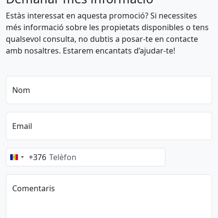
+
Estàs interessat en aquesta promoció? Si necessites
−
més informació sobre les propietats disponibles o tens
qualsevol consulta, no dubtis a posar-te en contacte
amb nosaltres. Estarem encantats d’ajudar-te!
Nom
Email
+376
Andorra
+376
Comentaris