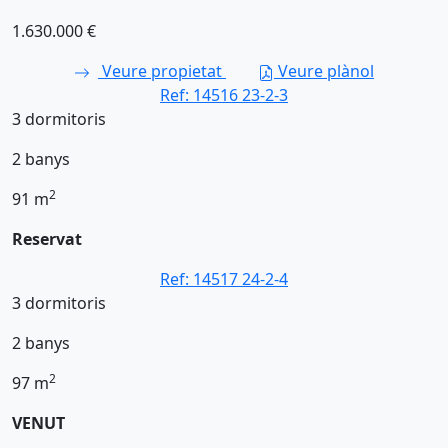
1.630.000 €
Veure propietat
Veure plànol
Ref: 14516
23-2-3
3
dormitoris
2
banys
2
91
m
Reservat
Ref: 14517
24-2-4
3
dormitoris
2
banys
2
97
m
VENUT