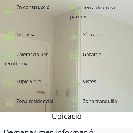
En construcció
Terra de gres i
parquet
Terrassa
Sòl radiant
Calefacció per
Garatge
aerotèrmia
Triple vidre
Vistes
Zona residencial
Zona tranquil·la
Ubicació
Leaflet
| Map data ©
OpenStreetMap
contributors,
CC-BY-SA
, Imagery ©
CloudMade
Demanar més informació