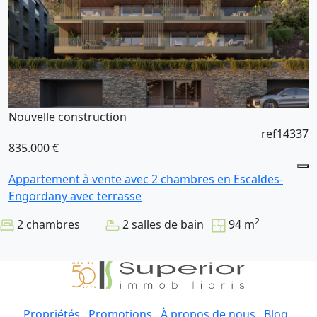
Nouvelle construction
ref14337
835.000 €
Appartement à vente avec 2 chambres en Escaldes-
Engordany avec terrasse
2
2 chambres
2 salles de bain
94 m
Propriétés
Promotions
À propos de nous
Blog