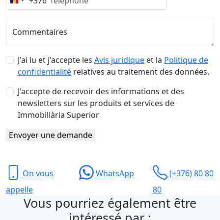
+376
Andorra
+376
Commentaires
J'ai lu et j'accepte les
Avis juridique
et la
Politique de
confidentialité
relatives au traitement des données.
J'accepte de recevoir des informations et des
newsletters sur les produits et services de
Immobiliària Superior
Envoyer une demande
On vous
WhatsApp
(+376) 80 80
appelle
80
Vous pourriez également être
intéressé par :