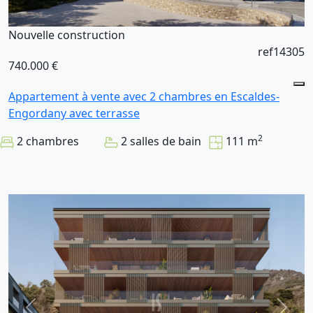
Nouvelle construction
ref14305
740.000 €
Appartement à vente avec 2 chambres en Escaldes-
Engordany avec terrasse
2
2 chambres
2 salles de bain
111 m