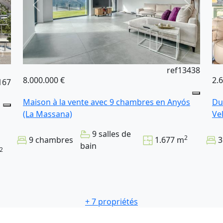
ref13438
8.000.000 €
2.
167
Maison à la vente avec 9 chambres en Anyós
Du
(La Massana)
Ve
9 salles de
2
9 chambres
1.677 m
3
bain
2
+ 7 propriétés