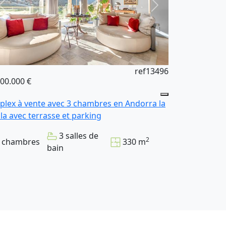
ref13496
600.000 €
plex à vente avec 3 chambres en Andorra la
lla avec terrasse et parking
3 salles de
2
 chambres
330 m
bain