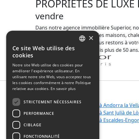
PROPRIETES DE LUXE
vendre
Dans notre agence immobilière Superior, nou
Vous trouverez chez nous les maisons, chalet
×
meilleurs équipements. Nous restons à votre
Ce site Web utilise des
référence en Andorre depuis plus de 50 ans
SPANISH
cookies
CATALAN
Notre site Web utilise des cookies pour
améliorer l'expérience utilisateur. En
FRENCH
utilisant notre site Web, vous acceptez tous
ENGLISH
les cookies conformément à notre Politique
relative aux cookies.
En savoir plus
STRICTEMENT NÉCESSAIRES
Vivre à Canillo
Vivre à Andorra la Vell
Vivre à Encamp
Vivre à Sant Julià de Lò
PERFORMANCE
Vivre à Ordino
Vivre à Escaldes-Engo
CIBLAGE
Vivre à La Massana
FONCTIONNALITÉ