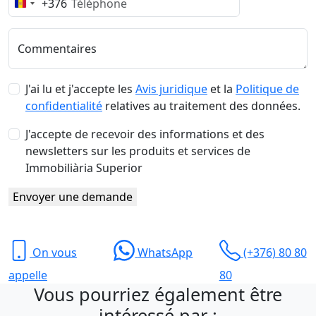
+376
Andorra
+376
Commentaires
J'ai lu et j'accepte les
Avis juridique
et la
Politique de
confidentialité
relatives au traitement des données.
J'accepte de recevoir des informations et des
newsletters sur les produits et services de
Immobiliària Superior
Envoyer une demande
On vous
WhatsApp
(+376) 80 80
appelle
80
Vous pourriez également être
intéressé par :