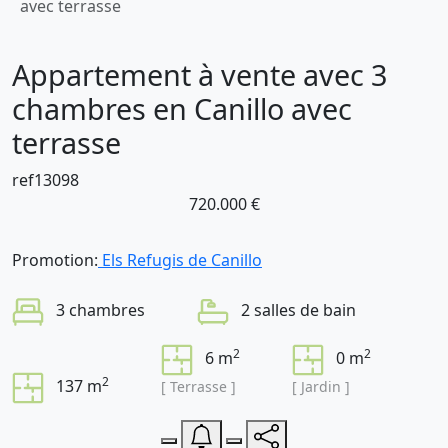
avec terrasse
Appartement à vente avec 3
chambres en Canillo avec
terrasse
ref13098
720.000 €
Promotion:
Els Refugis de Canillo
3 chambres
2 salles de bain
2
2
6 m
0 m
2
137 m
[ Terrasse ]
[ Jardin ]