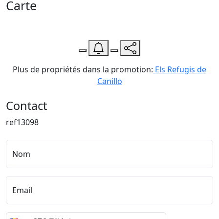
Carte
Leaflet
| Map data ©
OpenStreetMap
contributors,
CC-BY-SA
, Imagery ©
CloudMade
+
−
Plus de propriétés dans la promotion:
Els Refugis de
Canillo
Contact
ref13098
Nom
Email