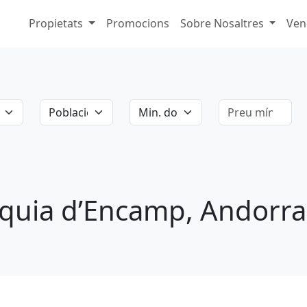
Propietats
Promocions
Sobre Nosaltres
Ven
a
Població
Mín. dormitoris
Preu mínim
ròquia d’Encamp, Andorra