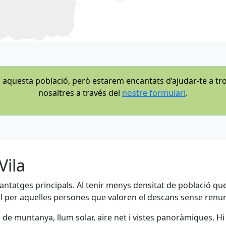
questa població, però estarem encantats d’ajudar-te a tr
nosaltres a través del
nostre formulari
.
Vila
s avantatges principals. Al tenir menys densitat de població q
 per aquelles persones que valoren el descans sense renunci
ge de muntanya, llum solar, aire net i vistes panoràmiques. H