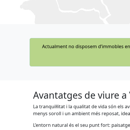
Actualment no disposem d’immobles en a
Avantatges de viure a 
La tranquil·litat i la qualitat de vida són el
menys soroll i un ambient més reposat, ideal
L’entorn natural és el seu punt fort: paisat