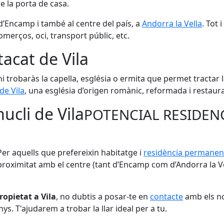
e la porta de casa.
 d’Encamp i també al centre del país, a
Andorra la Vella
. Tot 
merços, oci, transport públic, etc.
tacat de Vila
i trobaràs la capella, església o ermita que permet tractar 
de Vila
, una església d’origen romànic, reformada i restaura
ucli de Vila
POTENCIAL RESIDENC
 Per aquells que prefereixin habitatge i
residència permanen
 proximitat amb el centre (tant d’Encamp com d’Andorra la
opietat a Vila
, no dubtis a posar-te en
contacte
amb els no
s. T'ajudarem a trobar la llar ideal per a tu.