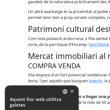
gaudeix de la naturalesa pràcticament des d
Un altre avantatge és la proximitat al poble
permet tenir ben a prop serveis complets, co
Patrimoni cultural des
Com tota població andorrana, a Vila també h
zona, de la parròquia d’Encamp:
Sant Romà 
Mercat immobiliari al n
COMPRA VENDA
Vila disposa d’un fort potencial residencial.
bona. I per aquells que busquen
invertir
, la
suposa un avantatge.
×
Si estàs pensant en
comprar o llogar una pr
Aquest lloc web utilitza
SPANISH
al Principat d’Andorra des de fa més de 50 any
galetes
CATALAN