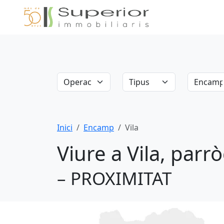
Operació
Tipus
Parròqui
Inici
Encamp
Vila
Viure a Vila, par
– PROXIMITAT