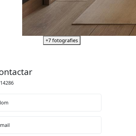
+7 fotografies
ontactar
f14286
Nom
mail