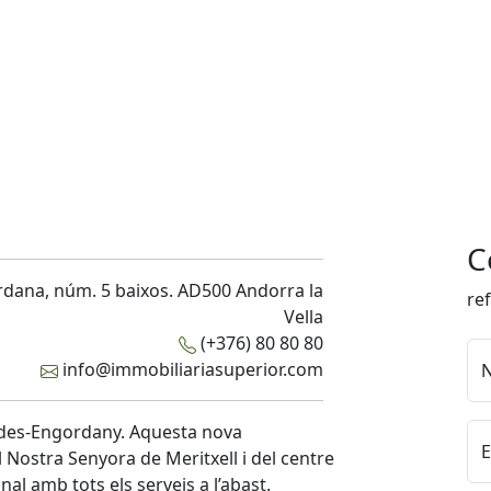
C
rdana, núm. 5 baixos. AD500 Andorra la
re
Vella
(+376) 80 80 80
info@immobiliariasuperior.com
aldes-Engordany. Aquesta nova
E
l Nostra Senyora de Meritxell i del centre
al amb tots els serveis a l’abast.