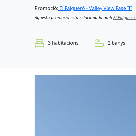
Promoció:
El Falgueró - Valley View Fase III
Aquesta promoció està relacionada amb
El Falgueró 
3 habitacions
2 banys