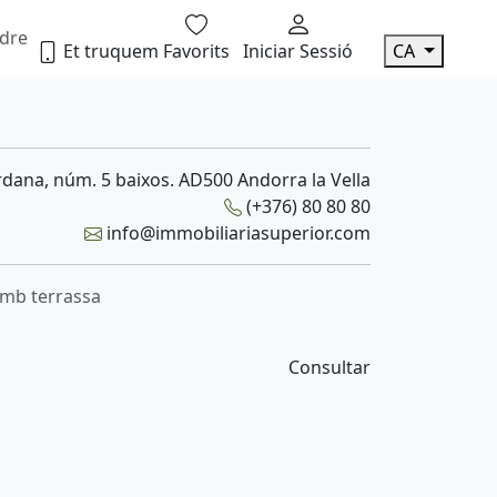
dre
Et truquem
Favorits
Iniciar Sessió
CA
dana, núm. 5 baixos. AD500 Andorra la Vella
(+376) 80 80 80
info@immobiliariasuperior.com
amb terrassa
Consultar