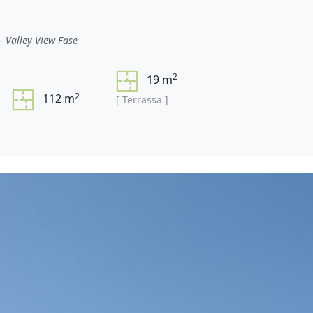
- Valley View Fase
2
19 m
2
112 m
[ Terrassa ]