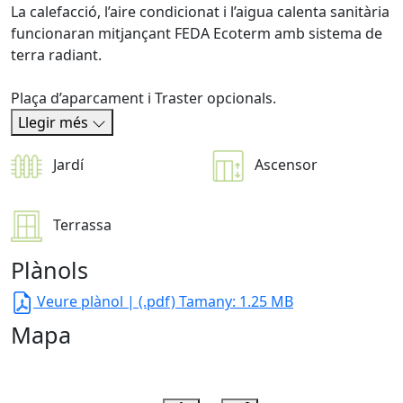
La calefacció, l’aire condicionat i l’aigua calenta sanitària
funcionaran mitjançant FEDA Ecoterm amb sistema de
terra radiant.
Plaça d’aparcament i Traster opcionals.
Llegir més
Jardí
Ascensor
Terrassa
Plànols
Veure plànol
| (.pdf) Tamany: 1.25 MB
Mapa
Leaflet
| Map data ©
OpenStreetMap
contributors,
CC-BY-SA
, Imagery ©
CloudMade
+