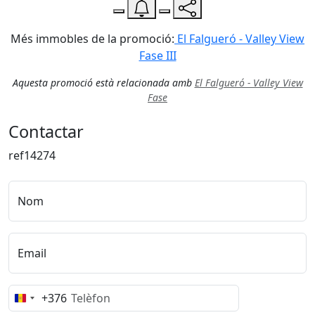
−
Més immobles de la promoció:
El Falgueró - Valley View
Fase III
Aquesta promoció està relacionada amb
El Falgueró - Valley View
Fase
Contactar
ref14274
Nom
Email
+376
Andorra