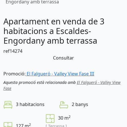
Engordany amb terrassa
Apartament en venda de 3
habitacions a Escaldes-
Engordany amb terrassa
ref14274
Consultar
Promoció:
El Falgueró - Valley View Fase III
Aquesta promoció està relacionada amb
El Falgueró - Valley View
Fase
3 habitacions
2 banys
2
30 m
2
127 m
[ Terrassa ]