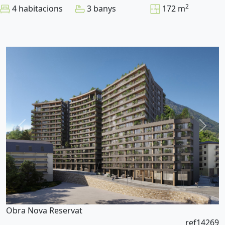
2
4 habitacions
3 banys
172 m
Obra Nova
Reservat
ref14269