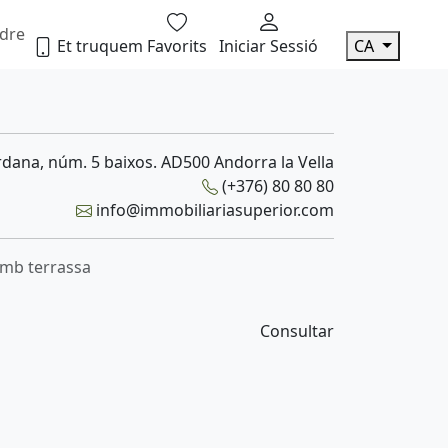
dre
Et truquem
Favorits
Iniciar Sessió
CA
dana, núm. 5 baixos. AD500 Andorra la Vella
(+376) 80 80 80
info@immobiliariasuperior.com
amb terrassa
Consultar