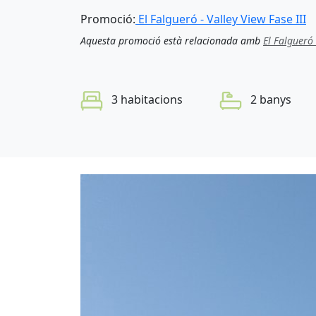
Promoció:
El Falgueró - Valley View Fase III
Aquesta promoció està relacionada amb
El Falgueró 
3 habitacions
2 banys