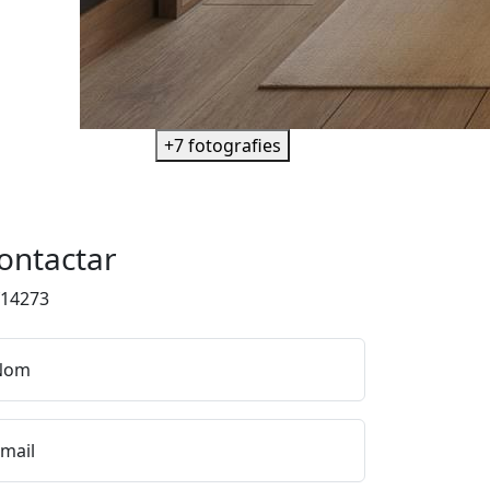
+7 fotografies
ontactar
f14273
Nom
mail