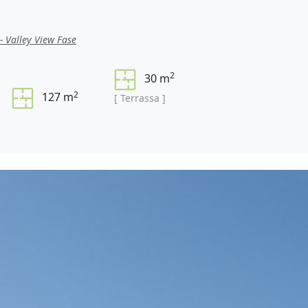
- Valley View Fase
2
30 m
2
127 m
[ Terrassa ]