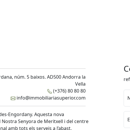
C
rdana, núm. 5 baixos. AD500 Andorra la
re
Vella
(+376) 80 80 80
info@immobiliariasuperior.com
aldes-Engordany. Aquesta nova
E
l Nostra Senyora de Meritxell i del centre
al amb tots els serveis a l’abast.