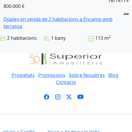
ref14119
800.000 €
Dúplex en venda de 2 habitacions a Encamp amb
terrassa
2
2 habitacions
1 bany
113 m
Propietats
Promocions
Sobre Nosaltres
Blog
Contacte