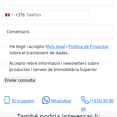
+376
Andorra
+376
Comentaris
He llegit i accepto l’
Avís legal
i
Política de Privacitat
sobre el tractament de dades.
Accepto rebre informació i newsletters sobre
productes i serveis de Immobiliària Superior
Enviar consulta
Et truquem
WhatsApp
(+376) 80 80
80
També podria interessar-li: