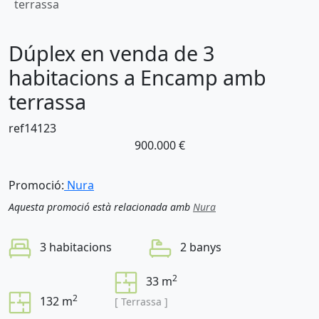
terrassa
Dúplex en venda de 3
habitacions a Encamp amb
terrassa
ref14123
900.000 €
Promoció:
Nura
Aquesta promoció està relacionada amb
Nura
3 habitacions
2 banys
2
33 m
2
132 m
[ Terrassa ]