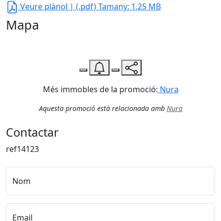
Veure plànol
| (.pdf) Tamany: 1.25 MB
Mapa
Leaflet
| Map data ©
OpenStreetMap
contributors,
CC-BY-SA
, Imagery ©
CloudMade
+
−
Més immobles de la promoció:
Nura
Aquesta promoció està relacionada amb
Nura
Contactar
ref14123
Nom
Email