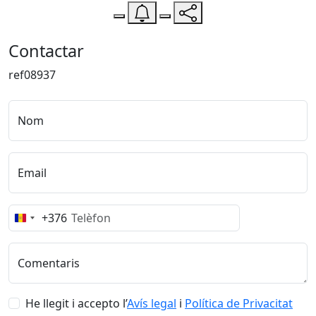
−
Contactar
ref08937
Nom
Email
+376
Andorra
+376
Comentaris
He llegit i accepto l’
Avís legal
i
Política de Privacitat