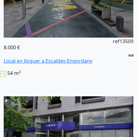
ref13509
8.000 €
Local en lloguer a Escaldes-Engordany
2
54 m