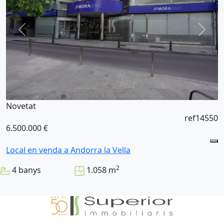
Novetat
ref14550
6.500.000 €
Local en venda a Andorra la Vella
2
4 banys
1.058 m