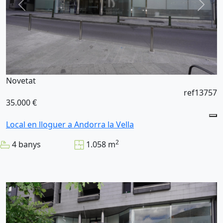
Novetat
ref13757
35.000 €
Local en lloguer a Andorra la Vella
2
4 banys
1.058 m