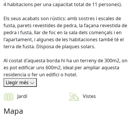
4 habitacions per una capacitat total de 11 persones).
Els seus acabats son rústics: amb sostres i escales de
fusta, parets revestides de pedra, la façana revestida de
pedra i fusta, llar de foc en la sala dels començals i en
l'apartament, i algunes de les habitaciones també té el
terra de fusta. Disposa de plaques solars.
Al costat d'aquesta borda hi ha un terreny de 300m2, on
es pot edificar uns 600m2, ideal per ampliar aquesta
residencia o fer un edifici o hotel.
Llegir més
Jardí
Vistes
Mapa
Leaflet
| Map data ©
OpenStreetMap
contributors,
CC-BY-SA
, Imagery ©
CloudMade
+