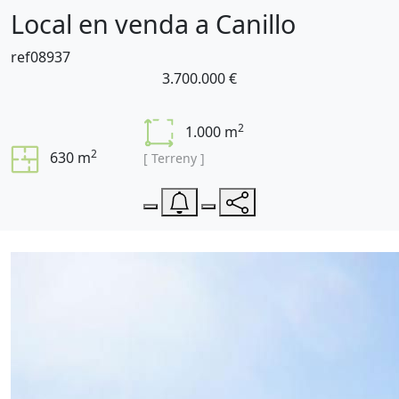
Local en venda a Canillo
ref08937
3.700.000 €
2
1.000 m
2
630 m
[ Terreny ]